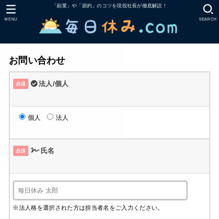
「副業」や「節約」のコツを現役社長が徹底解説！
MENU
SEARCH
お問い合わせ
法人/個人
必須
個人
法人
氏名
必須
※法人格を選択された方は担当者名をご入力ください。