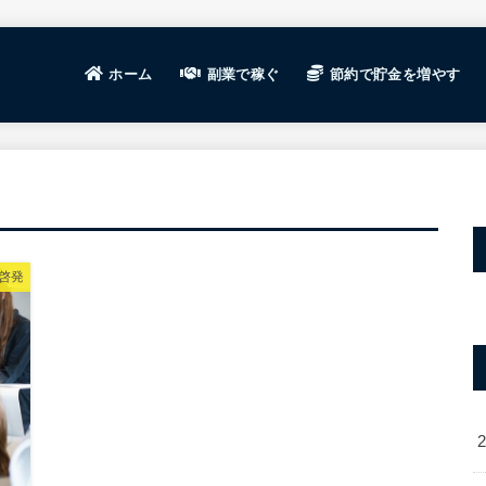
ホーム
副業で稼ぐ
節約で貯金を増やす
ビジネスの基礎
ブログ運営で稼ぐ
せどり・転売で稼ぐ
ポイントサイト
高還元率クレジットカー
ブログ運営
ブログ運営
WordPre
記事テーマ
稼げる案件
WEBライ
SEO対策
ブログ分析
ブログ継続
せどりで稼
せどりの基
おすすめサ
啓発