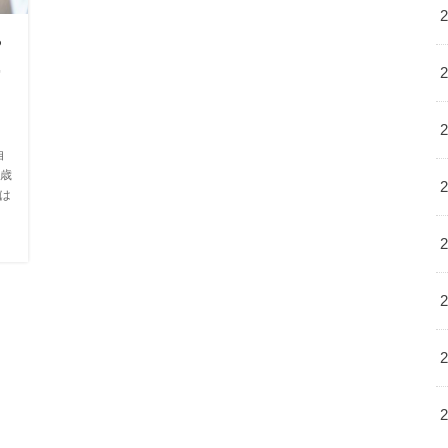
や
ー
自
歳
は