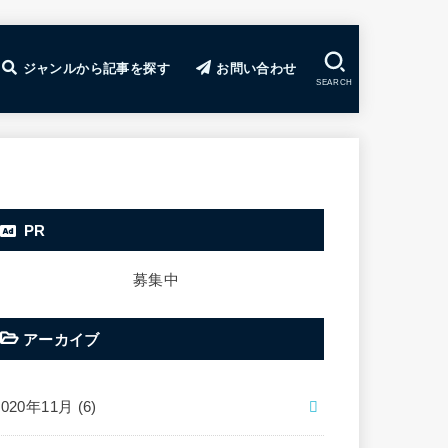
ジャンルから記事を探す
お問い合わせ
SEARCH
ド
で稼ぐコツ
の基礎
ssの使い方
の決め方
の見つけ方
ティングのコツ
のコツ
のコツ
の極意
ぐコツ
礎
ービス・ツール
食
旅行
FX・株
暗号資産（仮想通貨）
カジノ
心理学・自己啓発
雑記・メモ
副業
GRC
FX攻略部TOP
FXの基礎入門講座
おすすめFX口座ランキング
注目のFX案件一覧
FX攻略部のLINE@
暗号資産攻略部TOP
暗号資産攻略部LINE@
PR
募集中
アーカイブ
2020年11月 (6)