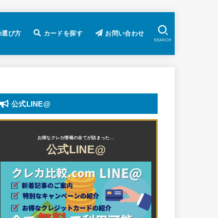
の選び方
カードを探す
お問い合わせ
SEARCH
カードの還元率から探す
国際ブランドから探す
年会費無料カードから探す
特典/キャンペーンから探す
カードのランクから探す
貯まるポイントから探す
カード会社から探す
総合人気ランキングから探す
公式LINE@
メール
一般カード
ゴールドカード
プラチナカード
ブラックカード
American Express
Diners
JCB
MasterCard
VISA
銀嶺（UnionPay）
dポイント
Pontaポイント
Tポイント
マイナポイント
マイル
楽天ポイント
アメリカン・エキスプレス
イオンカード
ド
公式LINE@
公式LINE@