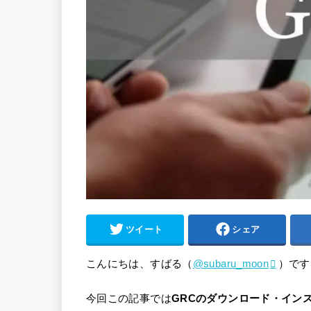
ツイート
シェア
こんにちは、すばる（
@subaru_moon
）です
今回この記事では
GRCのダウンロード・イン