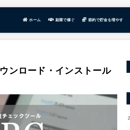
ホーム
副業で稼ぐ
節約で貯金を増やす
ビジネスの基礎
ブログ運営で稼ぐ
せどり・転売で稼ぐ
ポイントサイト
高還元率クレジットカー
ブログ運営
ブログ運営
WordPre
記事テーマ
稼げる案件
WEBライ
SEO対策
ブログ分析
ブログ継続
せどりで稼
せどりの基
おすすめサ
ダウンロード・インストール