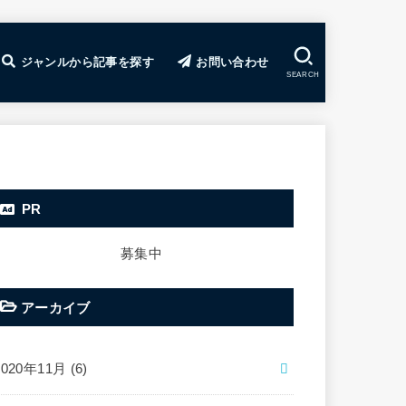
ジャンルから記事を探す
お問い合わせ
SEARCH
ド
で稼ぐコツ
の基礎
ssの使い方
の決め方
の見つけ方
ティングのコツ
のコツ
のコツ
の極意
ぐコツ
礎
ービス・ツール
食
旅行
FX・株
暗号資産（仮想通貨）
カジノ
心理学・自己啓発
雑記・メモ
副業
GRC
FX攻略部TOP
FXの基礎入門講座
おすすめFX口座ランキング
注目のFX案件一覧
FX攻略部のLINE@
暗号資産攻略部TOP
暗号資産攻略部LINE@
PR
募集中
アーカイブ
2020年11月 (6)