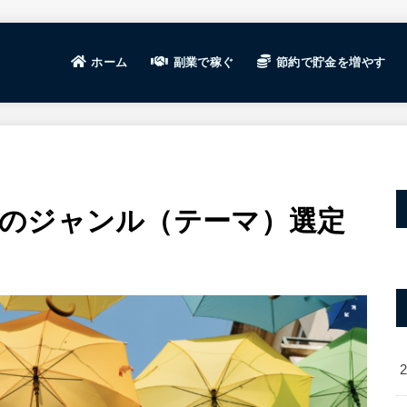
ホーム
副業で稼ぐ
節約で貯金を増やす
ビジネスの基礎
ブログ運営で稼ぐ
せどり・転売で稼ぐ
ポイントサイト
高還元率クレジットカー
ブログ運営
ブログ運営
WordPre
記事テーマ
稼げる案件
WEBライ
SEO対策
ブログ分析
ブログ継続
せどりで稼
せどりの基
おすすめサ
のジャンル（テーマ）選定