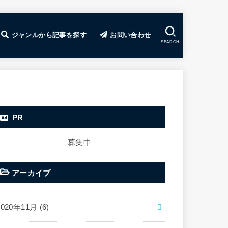
ジャンルから記事を探す
お問い合わせ
SEARCH
ド
で稼ぐコツ
の基礎
ssの使い方
の決め方
の見つけ方
ティングのコツ
のコツ
のコツ
の極意
ぐコツ
礎
ービス・ツール
食
旅行
FX・株
暗号資産（仮想通貨）
カジノ
心理学・自己啓発
雑記・メモ
副業
GRC
FX攻略部TOP
FXの基礎入門講座
おすすめFX口座ランキング
注目のFX案件一覧
FX攻略部のLINE@
暗号資産攻略部TOP
暗号資産攻略部LINE@
PR
募集中
アーカイブ
2020年11月 (6)