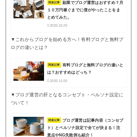
副業でブログ運営はおすすめ？月
関連記事
１０万円稼ぐまでに僕がやったことをま
とめてみた。
2020.10.20
▼これからブログを始める方へ！有料ブログと無料ブ
ログの違いとは？
有料ブログと無料ブログの違いと
関連記事
は？おすすめはどっち？
2020.11.05
▼ブログ運営の肝となるコンセプト・ペルソナ設定に
ついて！
ブログ運営は記事内容（コンセプ
関連記事
ト）とペルソナ設定で全てが決まる！注
意点やNG失敗例も紹介！