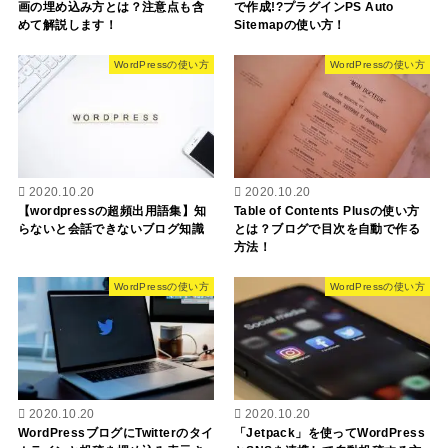
画の埋め込み方とは？注意点も含
で作成!?プラグインPS Auto
めて解説します！
Sitemapの使い方！
WordPressの使い方
WordPressの使い方
2020.10.20
2020.10.20
【wordpressの超頻出用語集】知
Table of Contents Plusの使い方
らないと会話できないブログ知識
とは？ブログで目次を自動で作る
方法！
WordPressの使い方
WordPressの使い方
2020.10.20
2020.10.20
WordPressブログにTwitterのタイ
「Jetpack」を使ってWordPress