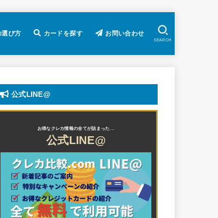
の選び方
カードを探す
お問い合わせ
SEARCH
カードの還元率から探す
国際ブランドから探す
年会費無料カードから探す
特典/キャンペーンから探す
カードのランクから探す
貯まるポイントから探す
カード会社から探す
総合人気ランキングから探す
公式LINE@
メール
一般カード
ゴールドカード
プラチナカード
ブラックカード
American Express
Diners
JCB
MasterCard
VISA
銀嶺（UnionPay）
dポイント
Pontaポイント
Tポイント
マイナポイント
マイル
楽天ポイント
アメリカン・エキスプレス
イオンカード
ド
公式LINE@
公式LINE@